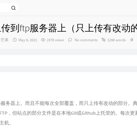
动上传到ftp服务器上（只上传有改动
Author：
发
芒果
May 8, 2021
2378 views
No comments
1298 words
布
时
间：
到ftp服务器上。而且不能每次全部覆盖，而只上传有改动的部分。
TP，但站点的部分文件是在本地Git或Github上托管的。每次
主机。