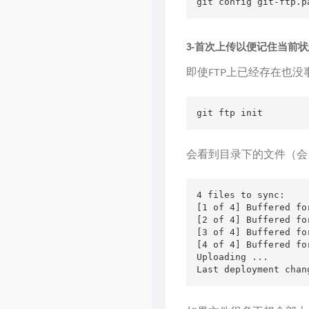
git config git-ftp.p
3-首次上传以便记住当前
即使FTP上已经存在也
git ftp init
会看到目录下的文件（会
4 files to sync:

[1 of 4] Buffered fo
[2 of 4] Buffered fo
[3 of 4] Buffered fo
[4 of 4] Buffered fo
Uploading ...

Last deployment chan