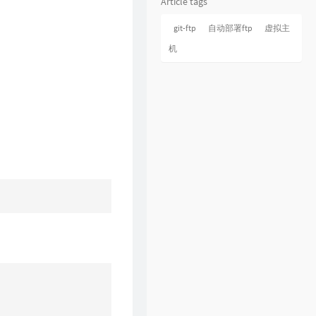
Article tags
git-ftp
自动部署ftp
虚拟主
机