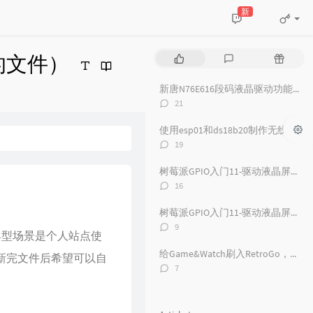
新
的文件）
P
L
R
o
a
a
p
t
n
新唐N76E616段码液晶驱动功能小试
Categories：
u
e
d
评
21
l
s
o
论
数：
a
t
m
使用esp01和ds18b20制作无线温度采集器（整理中）
r
c
a
评
19
a
o
r
论
数：
r
m
t
树莓派GPIO入门11-驱动液晶屏幕（一）
t
m
i
评
16
论
i
e
c
数：
c
n
l
树莓派GPIO入门11-驱动液晶屏幕（二）
l
t
e
评
9
典型场景是个人站点使
论
e
s
s
数：
s
给Game&Watch刷入RetroGo，自制软件Luncher并与原厂固件共存
更新完文件后希望可以自
评
7
论
数：