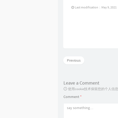
Last modification：May 9, 2021
Previous
Leave a Comment
使用cookie技术保留您的个人
Comment
*