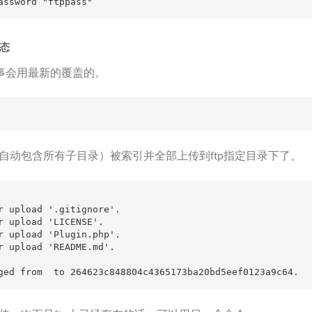
assword "ftppass"
状态
没事会用最新的覆盖的。
自动包含所有子目录）被索引并全部上传到ftp指定目录下了。
r upload '.gitignore'.

r upload 'LICENSE'.

r upload 'Plugin.php'.

r upload 'README.md'.

ged from  to 264623c848804c4365173ba20bd5eef0123a9c64.