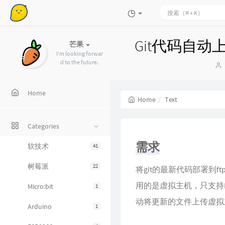
Git代码自
芒果
I'm looking forwar
d to the future.
Home
Home
Text
Categories
需求
软技术
41
树莓派
22
将git的最新代码部署
用的是虚拟主机，只支持F
Micro:bit
1
动将更新的文件上传虚拟
Arduino
1