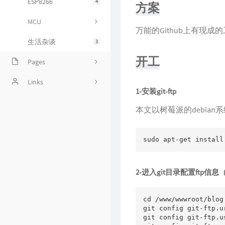
ESP8266
4
方案
MCU
万能的Github上有现成
生活杂谈
3
开工
Pages
Handsome Helper | Handso
Links
1-安装git-ftp
me主题非官方辅助插件
学无止境
本文以树莓派的debia
闲言碎语
GitHub项目列表
sudo apt-get install
文章归档
2-进入git目录配置ftp信
留言板
实验室
cd /www/wwwroot/blog
git config git-ftp.u
git config git-ftp.us