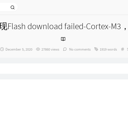
lash download failed-Corte
：
发
C
December 5, 2020
27860 views
No comments
1919 words
布
时
间：