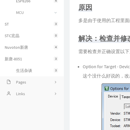
ESP8266
4
原因
MCU
多是由于使用的工程里面
ST
3
STC宏晶
0
解决：检查并修
Nuvoton新唐
4
需要检查并正确设置以下
新唐-8051
3
Option for Target - Devi
生活杂谈
3
这个没什么好说的，改
Pages
Handsome Helper | Handso
Links
me主题非官方辅助插件
学无止境
闲言碎语
GitHub项目列表