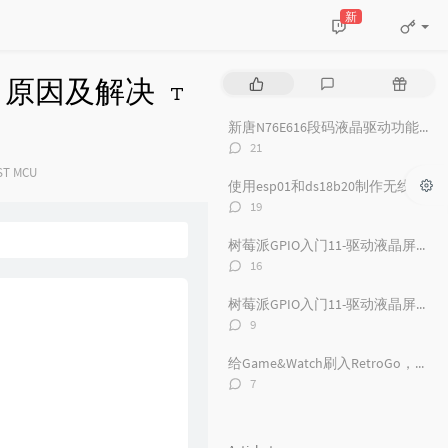
新
x-M3，原因及解决
P
L
R
o
a
a
p
t
n
新唐N76E616段码液晶驱动功能小试
u
e
d
评
21
l
s
o
论
ategories：
ST
MCU
数：
a
t
m
使用esp01和ds18b20制作无线温度采集器（整理中）
r
c
a
评
19
a
o
r
论
数：
r
m
t
树莓派GPIO入门11-驱动液晶屏幕（一）
t
m
i
评
16
论
i
e
c
数：
c
n
l
树莓派GPIO入门11-驱动液晶屏幕（二）
l
t
e
评
9
论
e
s
s
数：
s
给Game&Watch刷入RetroGo，自制软件Luncher并与原厂固件共存
评
7
论
数：