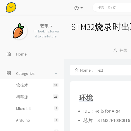
STM32烧录时出现F
芒果
I'm looking forwar
d to the future.
Author
芒果
Home
Home
Text
Categories
软技术
41
环境
树莓派
22
Micro:bit
1
IDE：Keil5 for ARM
芯片：STM32F103C8T6
Arduino
1