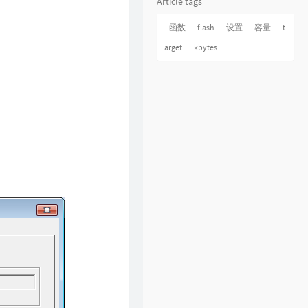
Article tags
函数
flash
设置
容量
t
arget
kbytes