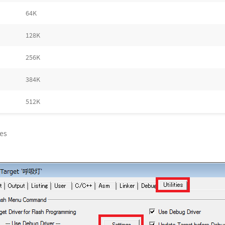
64K
128K
256K
384K
512K
ies