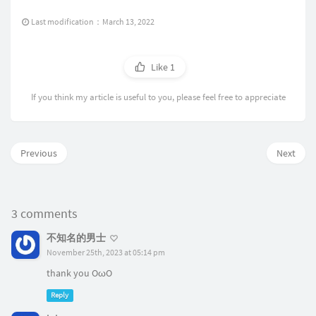
Last modification：March 13, 2022
Like
1
If you think my article is useful to you, please feel free to appreciate
Previous
Next
3 comments
不知名的男士
November 25th, 2023 at 05:14 pm
thank you OωO
Reply