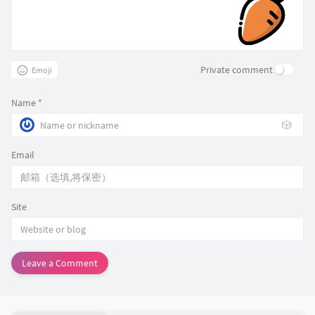
Private comment
Emoji
Name
*
🎲
Email
Site
Leave a Comment