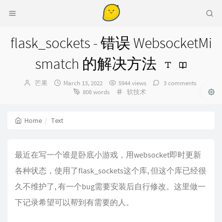
flask_sockets - 错误 WebsocketMi
smatch 的解决方法
Author：
发
芒果
March 13, 2022
5944 views
3 comments
布
Categories：
808 words
软技术
时
间：
Home
Text
最近在写一个谁是卧底小游戏，用websocket即时更新
各种状态，使用了flask_sockets这个库, 但这个库已经很
久不维护了, 有一个bug需要安装后自行修改。这里做一
下记录希望可以帮到有需要的人。