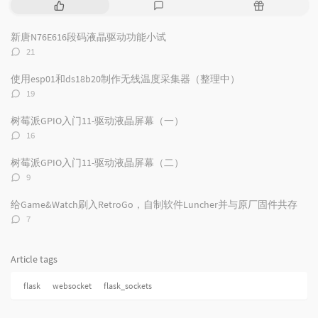
P
L
R
o
a
a
p
t
n
新唐N76E616段码液晶驱动功能小试
u
e
d
评
21
l
s
o
论
a
t
m
数：
使用esp01和ds18b20制作无线温度采集器（整理中）
r
c
a
评
19
a
o
r
论
数：
r
m
t
树莓派GPIO入门11-驱动液晶屏幕（一）
t
m
i
评
16
i
e
c
论
数：
c
n
l
树莓派GPIO入门11-驱动液晶屏幕（二）
l
t
e
评
9
论
e
s
s
数：
s
给Game&Watch刷入RetroGo，自制软件Luncher并与原厂固件共存
评
7
论
数：
Article tags
flask
websocket
flask_sockets