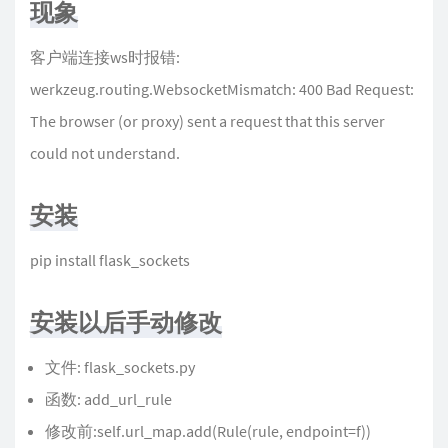
现象
客户端连接ws时报错:
werkzeug.routing.WebsocketMismatch: 400 Bad Request:
The browser (or proxy) sent a request that this server
could not understand.
安装
pip install flask_sockets
安装以后手动修改
文件: flask_sockets.py
函数: add_url_rule
修改前:self.url_map.add(Rule(rule, endpoint=f))