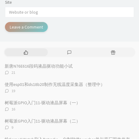
Site
Leave a Comment
P
L
R
o
a
a
p
t
n
新唐N76E616段码液晶驱动功能小试
u
e
d
评
21
l
s
o
论
a
t
m
数：
使用esp01和ds18b20制作无线温度采集器（整理中）
r
c
a
评
19
a
o
r
论
数：
r
m
t
树莓派GPIO入门11-驱动液晶屏幕（一）
t
m
i
评
16
i
e
c
论
数：
c
n
l
树莓派GPIO入门11-驱动液晶屏幕（二）
l
t
e
评
9
论
e
s
s
数：
s