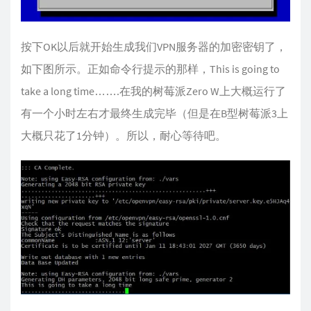
按下OK以后就开始生成我们VPN服务器的加密密钥了，
如下图所示。正如命令行提示的那样，This is going to
take a long time…….在我的树莓派Zero W上大概运行了
有一个小时左右才最终生成完毕（但是在B型树莓派3上
大概只花了1分钟）。所以，耐心等待吧。