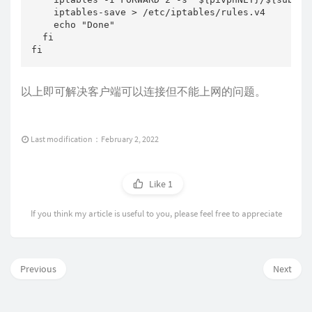
    iptables-save > /etc/iptables/rules.v4

    echo "Done"

  fi

fi
以上即可解决客户端可以连接但不能上网的问题。
Last modification：February 2, 2022
Like
1
If you think my article is useful to you, please feel free to appreciate
Previous
Next