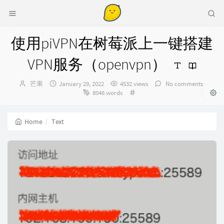
使用piVPN在树莓派上一键搭建
VPN服务（openvpn）
Author：
发
芒果
January 29, 2022
4532 views
No comments
布
Categories：
8046 words
时
间：
Home
Text