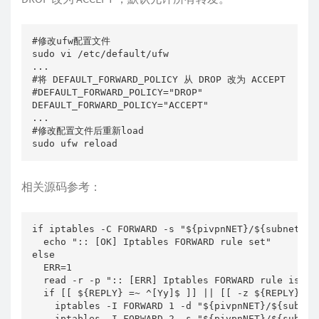
#修改ufw配置文件

sudo vi /etc/default/ufw

...

#将 DEFAULT_FORWARD_POLICY 从 DROP 改为 ACCEPT

#DEFAULT_FORWARD_POLICY="DROP"

DEFAULT_FORWARD_POLICY="ACCEPT"

...

#修改配置文件后重新load

sudo ufw reload
相关源码参考：
if iptables -C FORWARD -s "${pivpnNET}/${subnetCla
  echo ":: [OK] Iptables FORWARD rule set"

else

  ERR=1

  read -r -p ":: [ERR] Iptables FORWARD rule is no
  if [[ ${REPLY} =~ ^[Yy]$ ]] || [[ -z ${REPLY} ]];
    iptables -I FORWARD 1 -d "${pivpnNET}/${subnet
    iptables -I FORWARD 2 -s "${pivpnNET}/${subnet