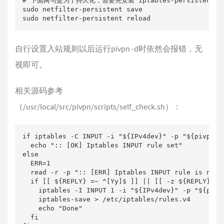
# 下面两句是为了持久化，需要先安装 iptables-persistent 这个
sudo netfilter-persistent save

sudo netfilter-persistent reload
自行设置入站规则以后运行pivpn -d时依然会报错，无
视即可。
相关源码参考
（/usr/local/src/pivpn/scripts/self_check.sh）：
if iptables -C INPUT -i "${IPv4dev}" -p "${pivpnPR
  echo ":: [OK] Iptables INPUT rule set"

else

  ERR=1

  read -r -p ":: [ERR] Iptables INPUT rule is not 
  if [[ ${REPLY} =~ ^[Yy]$ ]] || [[ -z ${REPLY} ]];
    iptables -I INPUT 1 -i "${IPv4dev}" -p "${pivp
    iptables-save > /etc/iptables/rules.v4

    echo "Done"

  fi
